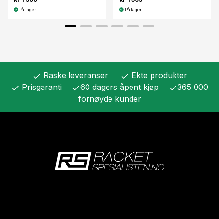
På lager
På lager
Raske leveranser
Ekte produkter
check
check
Prisgaranti
60 dagers åpent kjøp
365 000
check
check
check
fornøyde kunder