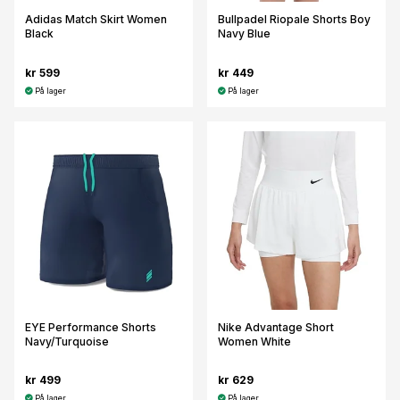
Adidas Match Skirt Women
Bullpadel Riopale Shorts Boy
Black
Navy Blue
kr 599
kr 449
På lager
På lager
EYE Performance Shorts
Nike Advantage Short
Navy/Turquoise
Women White
kr 499
kr 629
På lager
På lager