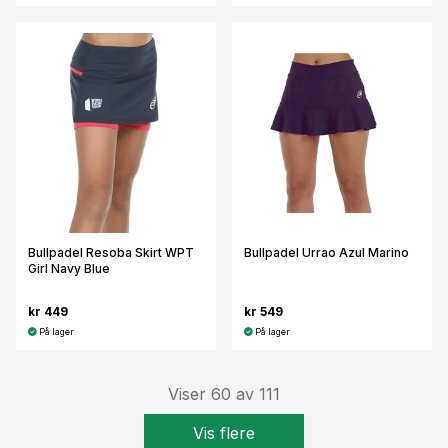
Bullpadel Resoba Skirt WPT
Bullpadel Urrao Azul Marino
Girl Navy Blue
kr 449
kr 549
På lager
På lager
Viser
60
av
111
Vis flere