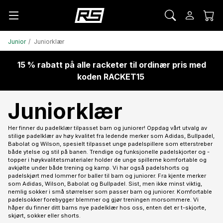
Junior
Juniorklær
15 % rabatt på alle racketer til ordinær pris med
koden RACKET15
Juniorklær
Her finner du padelklær tilpasset barn og juniorer! Oppdag vårt utvalg av
stilige padelklær av høy kvalitet fra ledende merker som Adidas, Bullpadel,
Babolat og Wilson, spesielt tilpasset unge padelspillere som etterstreber
både ytelse og stil på banen. Trendige og funksjonelle padelskjorter og -
topper i høykvalitetsmaterialer holder de unge spillerne komfortable og
avkjølte under både trening og kamp. Vi har også padelshorts og
padelskjørt med lommer for baller til barn og juniorer. Fra kjente merker
som Adidas, Wilson, Babolat og Bullpadel. Sist, men ikke minst viktig,
nemlig sokker i små størrelser som passer barn og juniorer. Komfortable
padelsokker forebygger blemmer og gjør treningen morsommere. Vi
håper du finner ditt barns nye padelklær hos oss, enten det er t-skjorte,
skjørt, sokker eller shorts.