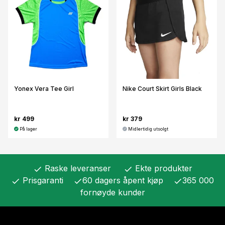
Yonex Vera Tee Girl
Nike Court Skirt Girls Black
kr 499
kr 379
På lager
Midlertidig utsolgt
Raske leveranser
Ekte produkter
check
check
Prisgaranti
60 dagers åpent kjøp
365 000
check
check
check
fornøyde kunder