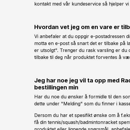
kontakt med vår kundeservice så hjelper vi 
Hvordan vet jeg om en vare er til
Vi anbefaler at du oppgir e-postadressen d
motta en e-post så snart det er tilbake på 
er utsolgt". Trenger du rask varsling er d
tilbake til deg når produktet forventes å vær
Jeg har noe jeg vil ta opp med R
bestillingen min
Har du noe du ønsker å formidle til den som 
dette under "Melding" som du finner i kassen
Dersom du har et spesifikt ønske om å f.eks.
få din tennis/squash/badmintonracket spent
produktet eller lignende spørsmål, anbefaler