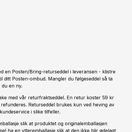
d en Posten/Bring-returseddel i leveransen - klistre
il ditt Posten-ombud. Mangler du følgeseddel så ta
 du en ny.
ke med vår returfraktseddel. En retur koster 59 kr
l refunderes. Returseddel brukes kun ved heving av
ndeservice i slike tilfeller.
allasje slik at produktet og originalemballasjen
el ha en ytteremballasje slik at den ikke blir ødelagt