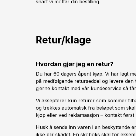
snart vi mottar din bestilling.
Retur/klage
Hvordan gjør jeg en retur?
Du har 60 dagers åpent kjøp. Vi har lagt me
på medfølgende returseddel og levere den t
gjerne kontakt med vår kundeservice så får
Vi aksepterer kun returer som kommer tilba
og trekkes automatisk fra beløpet som ska
kjøp eller ved reklamaasjon – kontakt først ku
Husk å sende inn varen i en beskyttende emb
ikke blir skadet. En skoboks skal for eksemp