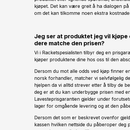
kjøpet. Det kan være greit å ha dialogen på
om det kan tilkomme noen ekstra kostnader
Jeg ser at produktet jeg vil kjøpe 
dere matche den prisen?
Vi i Racketspesialisten tilbyr deg en prisgara
kjøper produktene dine hos oss til den abso
Dersom du mot alle odds ved kjøp finner en 
norsk forhandler, matcher vi selvfølgelig det
hjelpen da vi alltid strever etter å tilby d
deg er at du kan underbygge prisen med en g
Lavesteprisgarantien gjelder under forutset
lager for omgående levering og at den påb
Dersom det som er beskrevet ovenfor gjelder
kassen hvilken nettside du påberoper deg pr