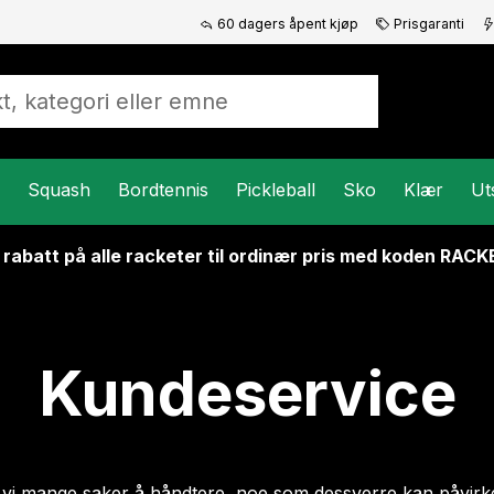
60 dagers åpent kjøp
Prisgaranti
Squash
Bordtennis
Pickleball
Sko
Klær
Ut
 rabatt på alle racketer til ordinær pris med koden RAC
Kundeservice
 vi mange saker å håndtere, noe som dessverre kan påvirk