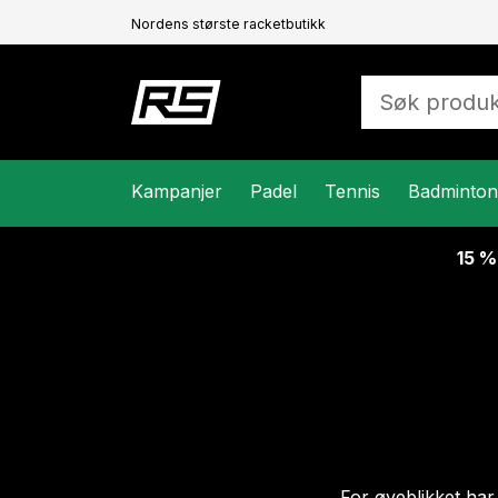
Nordens største racketbutikk
Kampanjer
Padel
Tennis
Badminton
15 %
For øyeblikket har