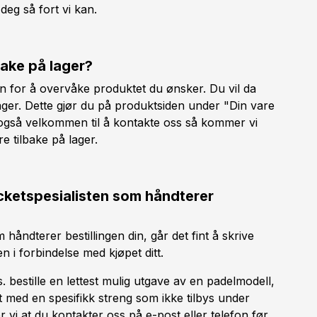
deg så fort vi kan.
bake på lager?
in for å overvåke produktet du ønsker. Du vil da
lager. Dette gjør du på produktsiden under "Din vare
u også velkommen til å kontakte oss så kommer vi
e tilbake på lager.
acketspesialisten som håndterer
håndterer bestillingen din, går det fint å skrive
 i forbindelse med kjøpet ditt.
 bestille en lettest mulig utgave av en padelmodell,
 med en spesifikk streng som ikke tilbys under
 vi at du kontakter oss på e-post eller telefon før