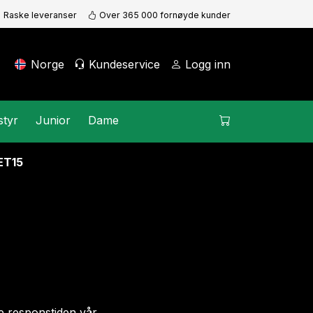
Raske leveranser
Over 365 000 fornøyde kunder
Norge
Kundeservice
Logg inn
styr
Junior
Dame
KET15
e responstiden vår.