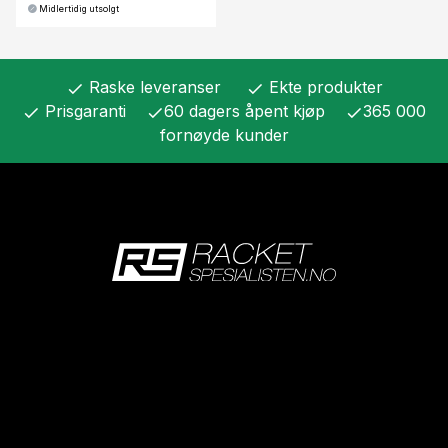
Midlertidig utsolgt
Raske leveranser
Ekte produkter
check
check
Prisgaranti
60 dagers åpent kjøp
365 000
check
check
check
fornøyde kunder