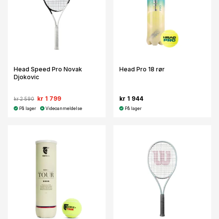
Head Speed Pro Novak
Head Pro 18 rør
Djokovic
kr 1 799
kr 1 944
kr 2 590
På lager
Videoanmeldelse
På lager