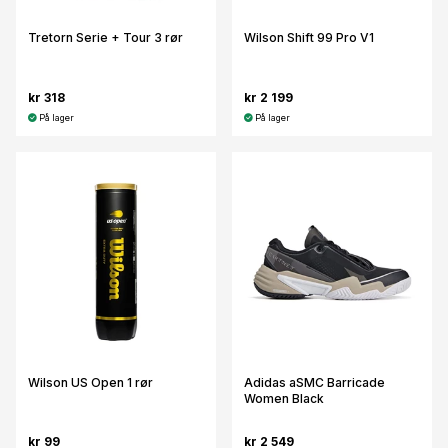
Tretorn Serie + Tour 3 rør
Wilson Shift 99 Pro V1
kr 318
kr 2 199
På lager
På lager
Wilson US Open 1 rør
Adidas aSMC Barricade
Women Black
kr 99
kr 2 549