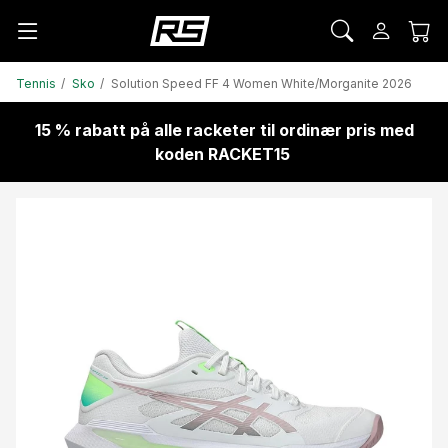
Tennis
Sko
Solution Speed FF 4 Women White/Morganite 2026
15 % rabatt på alle racketer til ordinær pris med
koden RACKET15