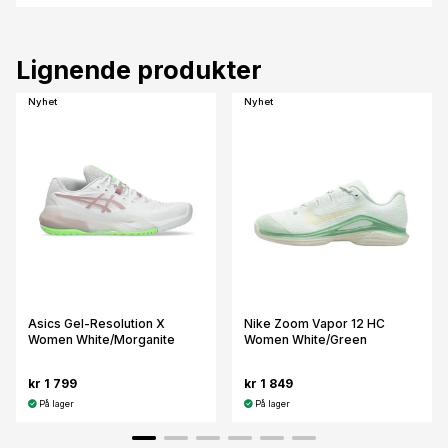
Lignende produkter
Nyhet
Nyhet
Asics Gel-Resolution X
Nike Zoom Vapor 12 HC
Women White/Morganite
Women White/Green
kr 1 799
kr 1 849
På lager
På lager