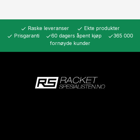
Raske leveranser
Ekte produkter
check
check
Prisgaranti
60 dagers åpent kjøp
365 000
check
check
check
fornøyde kunder