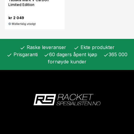
Limited Edition
kr 2 049
Midlertidig utsolgt
Raske leveranser
Ekte produkter
check
check
Prisgaranti
60 dagers åpent kjøp
365 000
check
check
check
fornøyde kunder