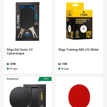
Stiga Set Sonic V2
Stiga Training ABS x12 White
Cybershape
kr 319
kr 119
På lager
På lager
Kampanje
-31%