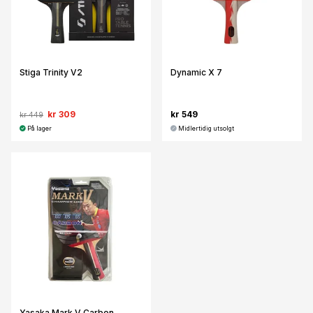
Stiga Trinity V2
Dynamic X 7
kr 309
kr 549
kr 449
På lager
Midlertidig utsolgt
Yasaka Mark V Carbon