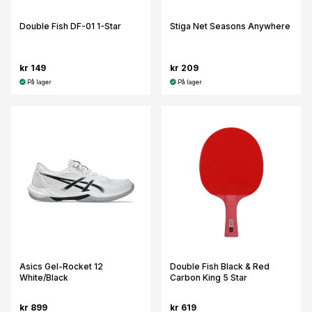
Double Fish DF-01 1-Star
Stiga Net Seasons Anywhere
kr 149
kr 209
På lager
På lager
Asics Gel-Rocket 12
Double Fish Black & Red
White/Black
Carbon King 5 Star
kr 899
kr 619