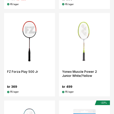
På lager
På lager
FZ Forza Play 500 Jr
Yonex Muscle Power 2
Junior White/Yellow
kr 369
kr 499
På lager
På lager
-23%