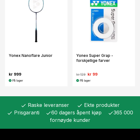
Yonex Nanoflare Junior
Yonex Super Grap -
forskjellige farver
kr 999
kr 99
kr 129
På lager
På lager
Raske leveranser
Ekte produkter
check
check
Prisgaranti
60 dagers åpent kjøp
365 000
check
check
check
fornøyde kunder