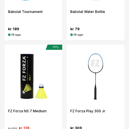
Babolat Tournament
Babolat Water Bottle
kr 189
kr 79
På lager
På lager
-17%
FZ Forza NS 7 Medium
FZ Forza Play 300 Jr
kr 139
kr 309
kr 169