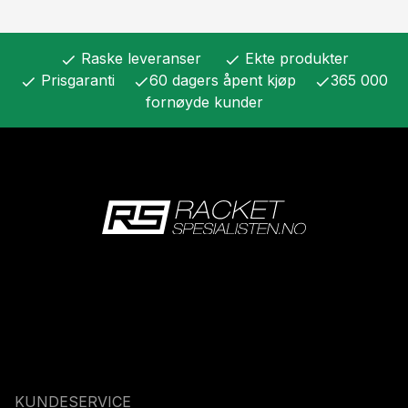
Raske leveranser
Ekte produkter
check
check
Prisgaranti
60 dagers åpent kjøp
365 000
check
check
check
fornøyde kunder
KUNDESERVICE