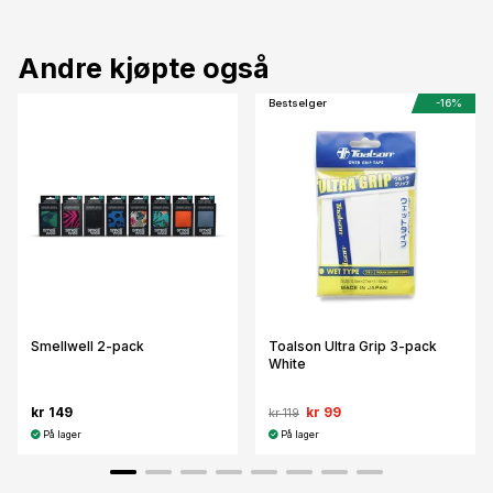
Andre kjøpte også
Bestselger
-16%
Smellwell 2-pack
Toalson Ultra Grip 3-pack
White
kr 149
kr 99
kr 119
På lager
På lager