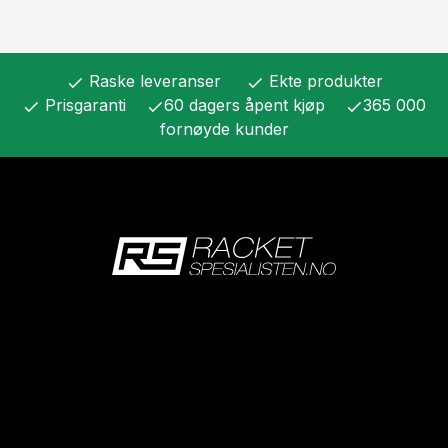
Raske leveranser
Ekte produkter
check
check
Prisgaranti
60 dagers åpent kjøp
365 000
check
check
check
fornøyde kunder