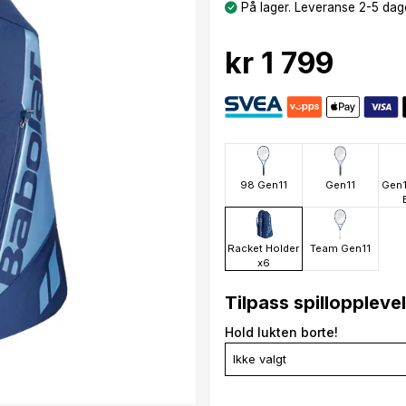
På lager. Leveranse 2-5 dage
kr 1 799
98 Gen11
Gen11
Gen1
Racket Holder
Team Gen11
x6
Tilpass spilloppleve
Hold lukten borte!
Ikke valgt