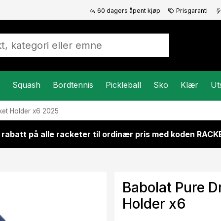
60 dagers åpent kjøp
Prisgaranti
Squash
Bordtennis
Pickleball
Sko
Klær
Ut
ket Holder x6 2025
 rabatt på alle racketer til ordinær pris med koden RAC
Babolat Pure D
Holder x6