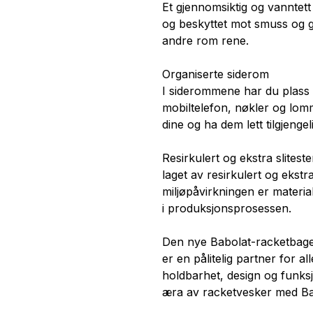
Et gjennomsiktig og vanntet
og beskyttet mot smuss og g
andre rom rene.
Organiserte siderom
I siderommene har du plass t
mobiltelefon, nøkler og lo
dine og ha dem lett tilgjenge
Resirkulert og ekstra slitest
laget av resirkulert og ekstr
miljøpåvirkningen er materia
i produksjonsprosessen.
Den nye Babolat-racketbagen
er en pålitelig partner for al
holdbarhet, design og funksjon
æra av racketvesker med Ba