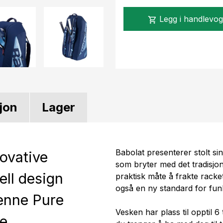
Legg i handlevo
shopping_cart
jon
Lager
Babolat presenterer stolt si
ovative
som bryter med det tradisjo
ell design
praktisk måte å frakte racke
også en ny standard for funk
denne Pure
Vesken har plass til opptil 6
te