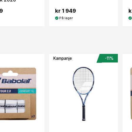
49
kr 1 949
k
På lager
Kampanje
-11%