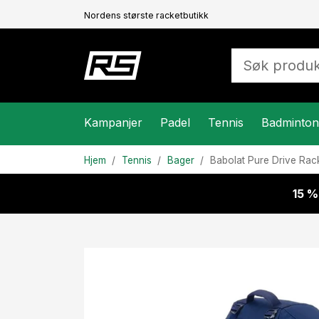
Nordens største racketbutikk
Kampanjer
Padel
Tennis
Badminton
Hjem
Tennis
Bager
Babolat
Pure Drive Rac
15 %