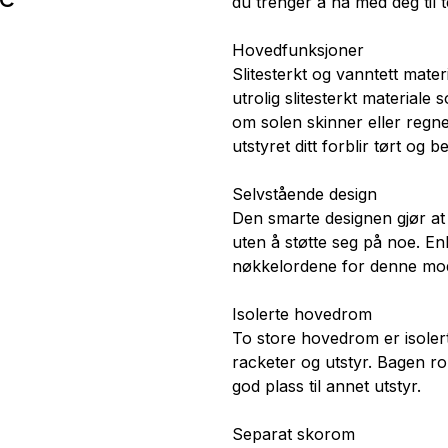
du trenger å ha med deg til 
Hovedfunksjoner
Slitesterkt og vanntett mater
utrolig slitesterkt material
om solen skinner eller regn
utstyret ditt forblir tørt og b
Selvstående design
Den smarte designen gjør at
uten å støtte seg på noe. En
nøkkelordene for denne mo
Isolerte hovedrom
To store hovedrom er isolert
racketer og utstyr. Bagen r
god plass til annet utstyr.
Separat skorom