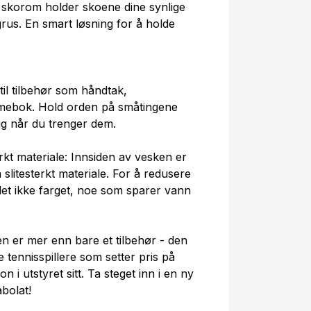
t skorom holder skoene dine synlige
rus. En smart løsning for å holde
il tilbehør som håndtak,
mmebok. Hold orden på småtingene
lig når du trenger dem.
erkt materiale: Innsiden av vesken er
a slitesterkt materiale. For å redusere
let ikke farget, noe som sparer vann
 er mer enn bare et tilbehør - den
le tennisspillere som setter pris på
 i utstyret sitt. Ta steget inn i en ny
bolat!