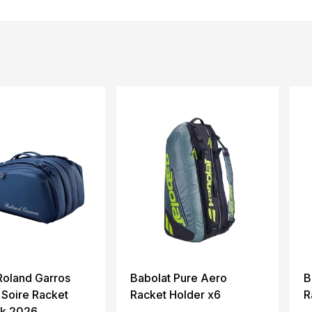
Roland Garros
Babolat Pure Aero
B
 Soire Racket
Racket Holder x6
R
pk 2026