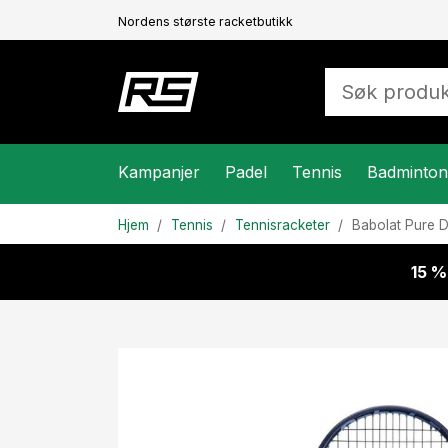
Nordens største racketbutikk
Kampanjer
Padel
Tennis
Badminton
Hjem
Tennis
Tennisracketer
Babolat
Pure D
15 %