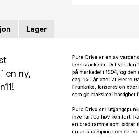
jon
Lager
Pure Drive er en av verdens
st
tennisracketer. Det var den
i en ny,
på markedet i 1994, og den e
dag, 150 år etter at Pierre B
n11!
Frankrike, lanseres en etter
som gir maksimal hastighet for
Pure Drive er i utgangspunkte
mye fart og høy komfort. R
en bred ramme som bidrar ti
en unik demping som gir en p