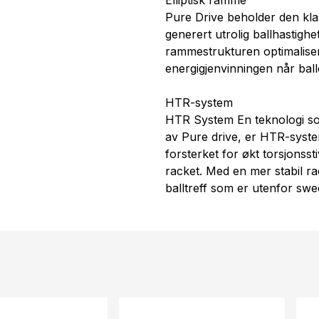
Elliptisk ramme
Pure Drive beholder den kl
generert utrolig ballhastighe
rammestrukturen optimaliser
energigjenvinningen når ball
HTR-system
HTR System En teknologi som 
av Pure drive, er HTR-syste
forsterket for økt torsjonsst
racket. Med en mer stabil rac
balltreff som er utenfor swe