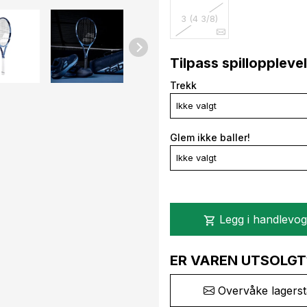
3 (4 3/8)
Tilpass spilloppleve
Trekk
Ikke valgt
Glem ikke baller!
Ikke valgt
Legg i handlevo
shopping_cart
ER VAREN UTSOLGT
Overvåke lagerst