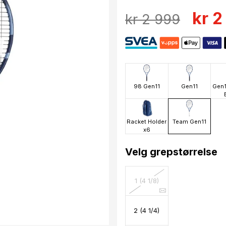
kr 2
kr 2 999
98 Gen11
Gen11
Gen1
Racket Holder
Team Gen11
x6
Velg grepstørrelse
1 (4 1/8)
2 (4 1/4)