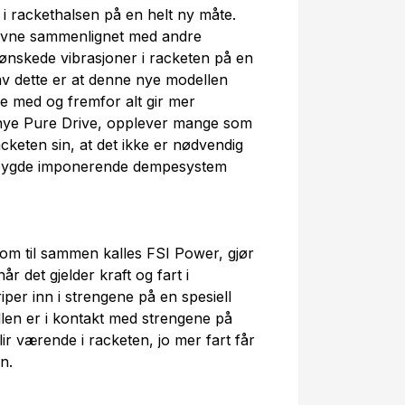
e i rackethalsen på en helt ny måte.
sevne sammenlignet med andre
 uønskede vibrasjoner i racketen på en
 av dette er at denne nye modellen
e med og fremfor alt gir mer
 nye Pure Drive, opplever mange som
keten sin, at det ikke er nødvendig
ebygde imponerende dempesystem
som til sammen kalles FSI Power, gjør
r det gjelder kraft og fart i
iper inn i strengene på en spesiell
llen er i kontakt med strengene på
ir værende i racketen, jo mer fart får
n.