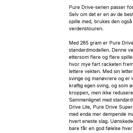
Pure Drive-serien passer for
Selv om det er en av de best
spille med, brukes den også 
verdenstouren.
Med 285 gram er Pure Drive 
standardmodellen. Denne vek
ettersom flere og flere spil
hvor mye fart racketen fremd
lettere vekten. Med sin lette
svinge og manøvrere og er id
kraftig egen sving, og som 
kroppen, men ikke redusere 
Sammenlignet med standard
Drive Lite, Pure Drive Super 
med enda mer dempende mate
hvert eneste slag. Uønskede v
bare får en god følelse hver