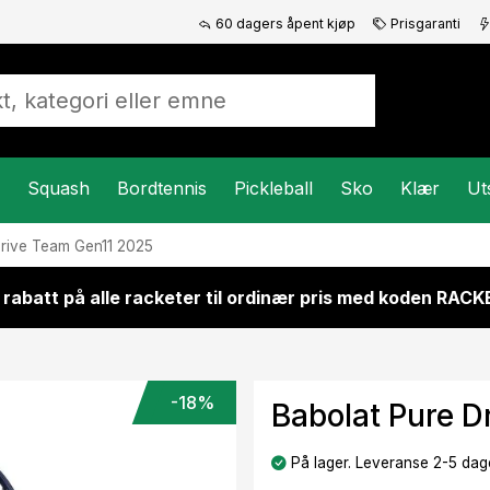
60 dagers åpent kjøp
Prisgaranti
Squash
Bordtennis
Pickleball
Sko
Klær
Ut
rive Team Gen11 2025
 rabatt på alle racketer til ordinær pris med koden RAC
-18%
Babolat Pure D
På lager. Leveranse 2-5 dage