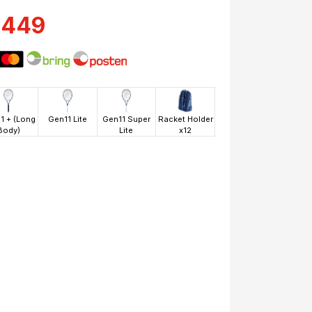
 449
1 + (Long
Gen11 Lite
Gen11 Super
Racket Holder
Body)
Lite
x12