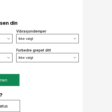
lsen din
Vibrasjondemper
Ikke valgt
Forbedre grepet ditt
Ikke valgt
gnen
?
atus