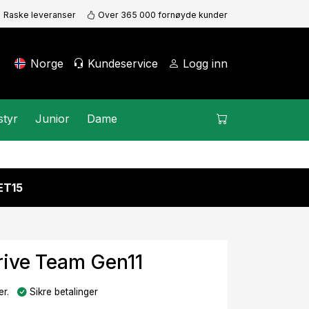
Raske leveranser
Over 365 000 fornøyde kunder
Norge
Kundeservice
Logg inn
styr
Junior
Dame
KET15
rive Team Gen11
r.
Sikre betalinger