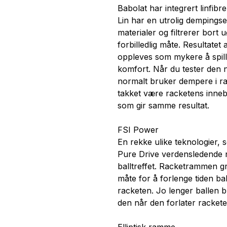
Babolat har integrert linfibr
Lin har en utrolig demping
materialer og filtrerer bort
forbilledlig måte. Resultatet
oppleves som mykere å spill
komfort. Når du tester den
normalt bruker dempere i rac
takket være racketens inn
som gir samme resultat.
FSI Power
En rekke ulike teknologier, 
Pure Drive verdensledende nå
balltreffet. Racketrammen gr
måte for å forlenge tiden ba
racketen. Jo lenger ballen bl
den når den forlater rackete