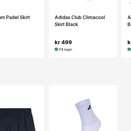
m Padel Skirt
Adidas Club Climacool
A
Skirt Black
B
kr 499
k
På lager