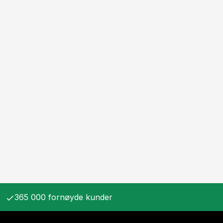
365 000 fornøyde kunder
check