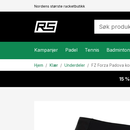
Nordens største racketbutikk
Kampanjer
Padel
Tennis
Badminton
Hjem
Klær
Underdeler
FZ Forza
Padova kor
15 %