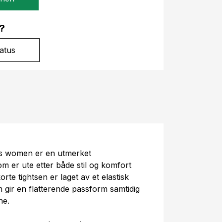
?
atus
ts women er en utmerket
m er ute etter både stil og komfort
te tightsen er laget av et elastisk
m gir en flatterende passform samtidig
ne.