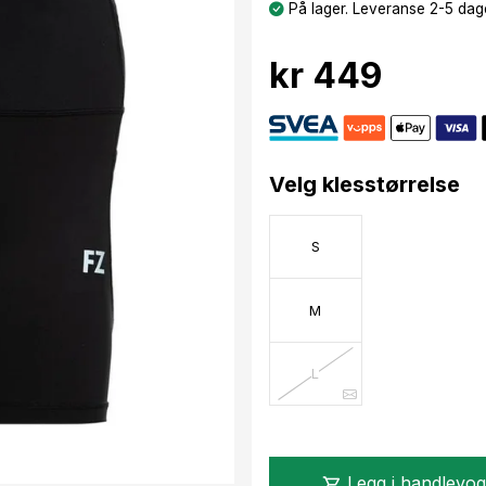
På lager. Leveranse 2-5 dage
kr 449
Velg klesstørrelse
S
M
L
Legg i handlevo
shopping_cart