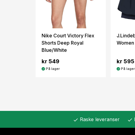
Nike Court Victory Flex
J.Linde
Shorts Deep Royal
Women 
Blue/White
kr 549
kr 595
På lager
På lager
Raske leveranser
check
check