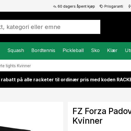
60 dagers åpent kjøp
Prisgaranti
Squash
Bordtennis
Pickleball
Sko
Klær
Ut
te tights Kvinner
 rabatt på alle racketer til ordinær pris med koden RAC
FZ Forza Padov
Kvinner