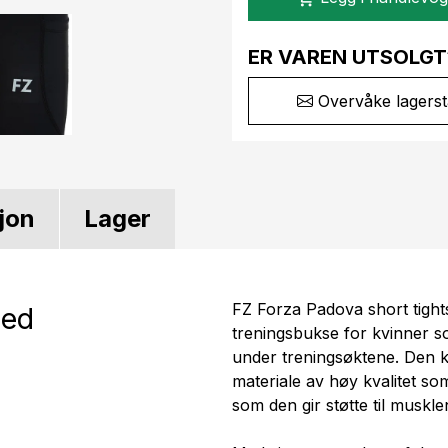
ER VAREN UTSOLGT
Overvåke lagerst
jon
Lager
FZ Forza Padova short tigh
med
treningsbukse for kvinner so
under treningsøktene. Den kor
materiale av høy kvalitet so
som den gir støtte til muskle