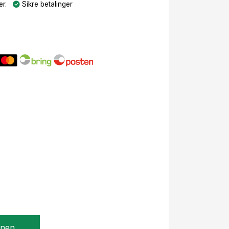
r.
Sikre betalinger
gnen