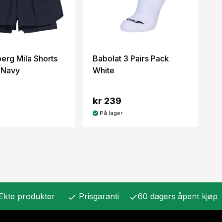
berg Mila Shorts
Babolat 3 Pairs Pack
Navy
White
kr 239
På lager
Ekte produkter
Prisgaranti
60 dagers åpent kjøp
check
check