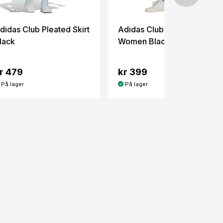
didas Club Pleated Skirt
Adidas Club Shorts
lack
Women Black
r 479
kr 399
På lager
På lager