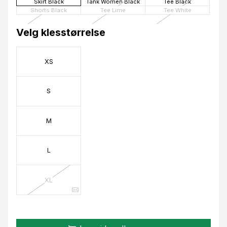
Skirt Black
Tank Women Black
Tee Black
Shorts Black
Tee Lime
Tee White
Velg klesstørrelse
XS
S
M
L
XL