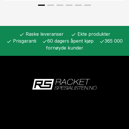
Raske leveranser
Ekte produkter
check
check
Prisgaranti
60 dagers åpent kjøp
365 000
check
check
check
fornøyde kunder