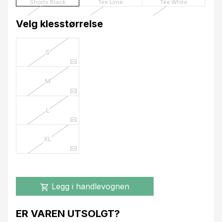
Shorts Black
Tee Lime
Tee White
Velg klesstørrelse
S
M
L
XL
Legg i handlevognen
shopping_cart
ER VAREN UTSOLGT?