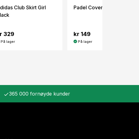
didas Club Skirt Girl
Padel Cover All Black
lack
r 329
kr 149
På lager
På lager
365 000 fornøyde kunder
check