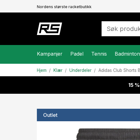
Nordens største racketbutikk
Kampanjer
Padel
Tennis
Badminton
Hjem
Klær
Underdeler
Adidas
Club Shorts 
15 %
Outlet