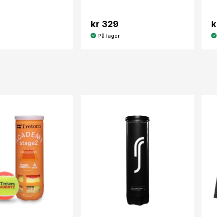
kr 329
k
På lager