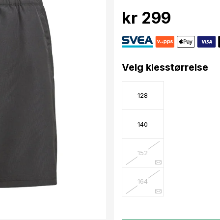
kr 299
Velg klesstørrelse
128
140
152
164