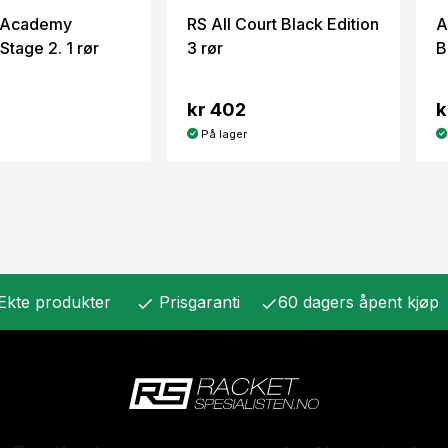
n Academy
RS All Court Black Edition
A
tage 2. 1 rør
3 rør
B
kr 402
k
På lager
Ekte produkter
Prisgaranti
60 dagers åpent kjøp
check
check