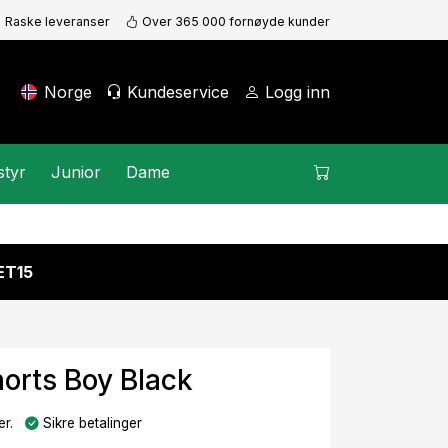
Raske leveranser
Over 365 000 fornøyde kunder
Norge
Kundeservice
Logg inn
styr
Junior
Dame
KET15
orts Boy Black
r.
Sikre betalinger