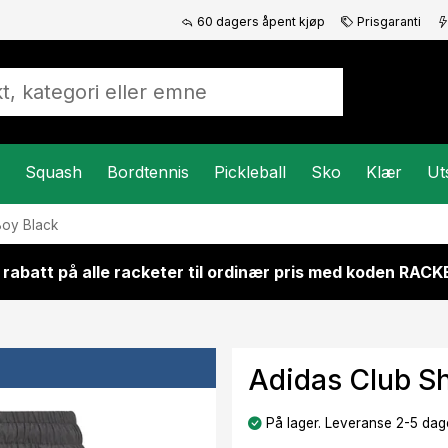
60 dagers åpent kjøp
Prisgaranti
Squash
Bordtennis
Pickleball
Sko
Klær
Ut
Boy Black
 rabatt på alle racketer til ordinær pris med koden RAC
Adidas Club Sh
På lager. Leveranse 2-5 dage