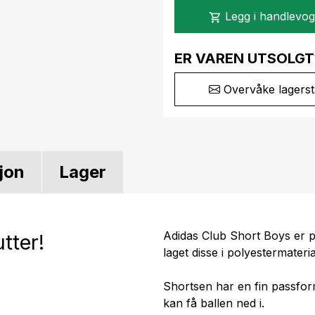
Legg i handlevo
shopping_cart
ER VAREN UTSOLGT
Overvåke lagerst
jon
Lager
Adidas Club Short Boys er p
tter!
laget disse i polyestermateria
Shortsen har en fin passfo
kan få ballen ned i.