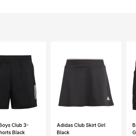
Boys Club 3-
Adidas Club Skirt Girl
B
horts Black
Black
G