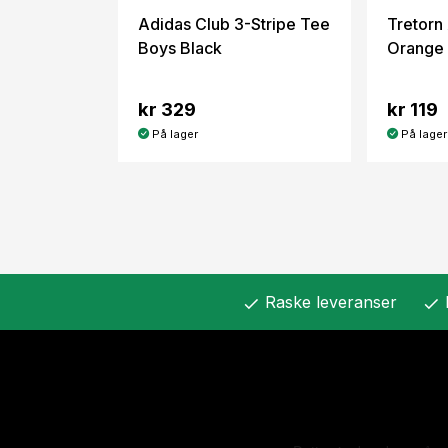
Adidas Club 3-Stripe Tee
Tretor
Boys Black
Orange S
kr 329
kr 119
På lager
På lager
Raske leveranser
check
check