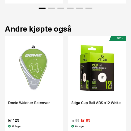
Andre kjøpte også
-10%
Donic Waldner Batcover
Stiga Cup Ball ABS x12 White
kr 129
kr 89
kr 99
På lager
På lager