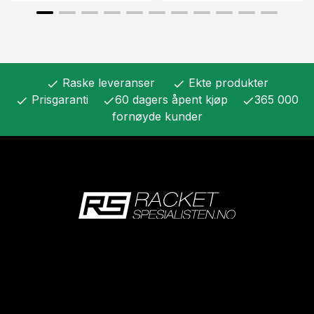
Raske leveranser
Ekte produkter
check
check
Prisgaranti
60 dagers åpent kjøp
365 000
check
check
check
fornøyde kunder