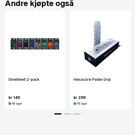
Andre kjøpte også
Smellwell 2-pack
Hesacore Padel Grip
kr 149
kr 299
På lager
På lager