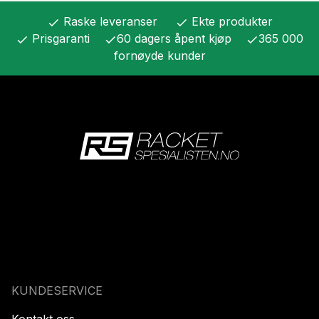
Raske leveranser
Ekte produkter
check
check
Prisgaranti
60 dagers åpent kjøp
365 000
check
check
check
fornøyde kunder
KUNDESERVICE
Kontakt oss