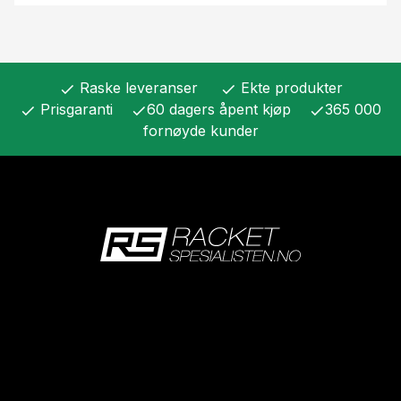
Raske leveranser
Ekte produkter
check
check
Prisgaranti
60 dagers åpent kjøp
365 000
check
check
check
fornøyde kunder