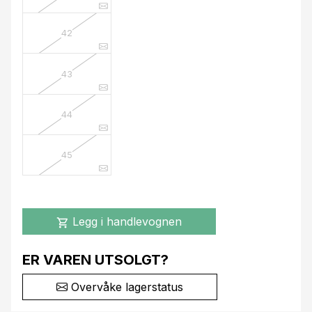
42
43
44
45
Legg i handlevognen
shopping_cart
ER VAREN UTSOLGT?
Overvåke lagerstatus