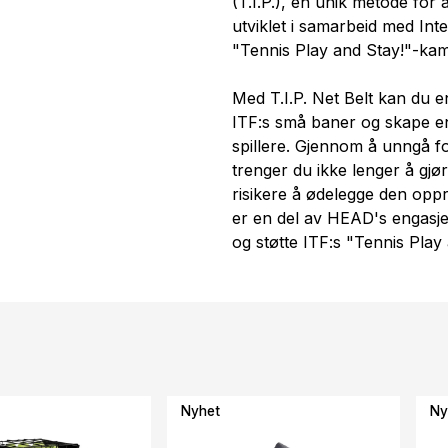
(T.I.P.), en unik metode for å
utviklet i samarbeid med Int
"Tennis Play and Stay!"-ka
Med T.I.P. Net Belt kan du e
ITF:s små baner og skape en
spillere. Gjennom å unngå for
trenger du ikke lenger å gjør
risikere å ødelegge den oppri
er en del av HEAD's engasj
og støtte ITF:s "Tennis Play
Nyhet
Ny