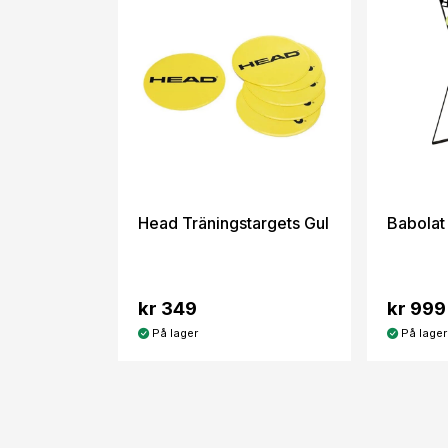
Head Träningstargets Gul
Babolat
kr 349
kr 999
På lager
På lager