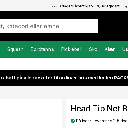
60 dagers åpent kjøp
Prisgaranti
Squash
Bordtennis
Pickleball
Sko
Klær
Ut
 rabatt på alle racketer til ordinær pris med koden RAC
Head Tip Net B
På lager. Leveranse 2-5 dage