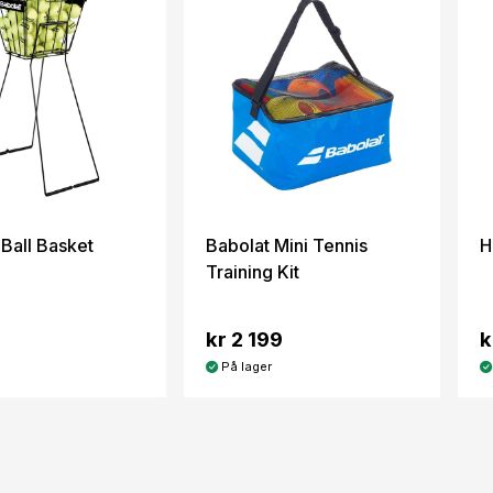
 Ball Basket
Babolat Mini Tennis
H
Training Kit
kr 2 199
k
På lager