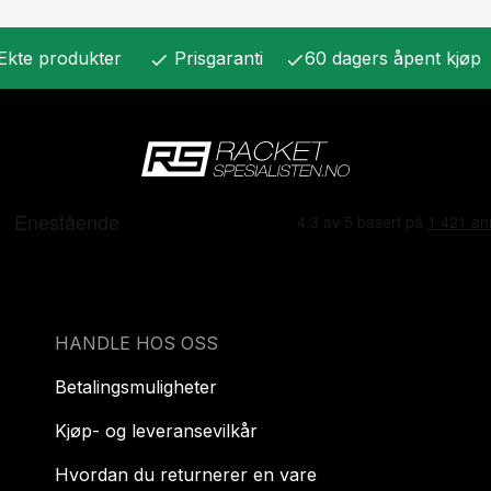
Ekte produkter
Prisgaranti
60 dagers åpent kjøp
check
check
HANDLE HOS OSS
Betalingsmuligheter
Kjøp- og leveransevilkår
Hvordan du returnerer en vare