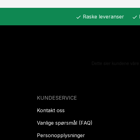
Raske leveranser
check
check
KUNDESERVICE
Kontakt oss
Vanlige spørsmål (FAQ)
Personopplysninger