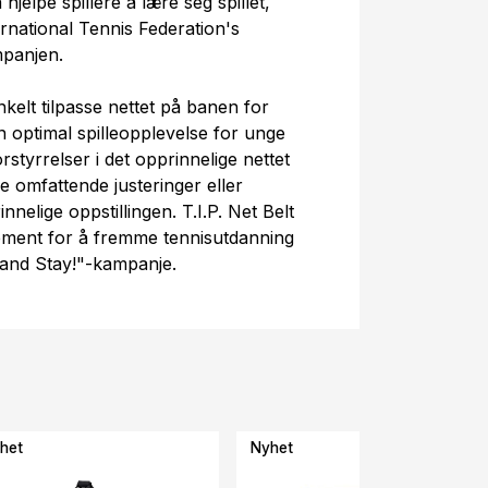
 hjelpe spillere å lære seg spillet,
ernational Tennis Federation's
mpanjen.
nkelt tilpasse nettet på banen for
 optimal spilleopplevelse for unge
styrrelser i det opprinnelige nettet
e omfattende justeringer eller
nnelige oppstillingen. T.I.P. Net Belt
ement for å fremme tennisutdanning
 and Stay!"-kampanje.
het
Nyhet