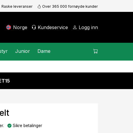
Raske leveranser
Over 365 000 fornøyde kunder
Norge
Kundeservice
Logg inn
styr
Junior
Dame
KET15
elt
r.
Sikre betalinger