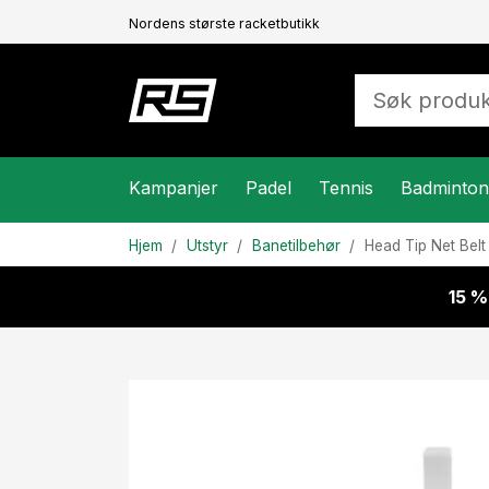
Nordens største racketbutikk
Kampanjer
Padel
Tennis
Badminton
Hjem
Utstyr
Banetilbehør
Head
Tip Net Belt
15 %