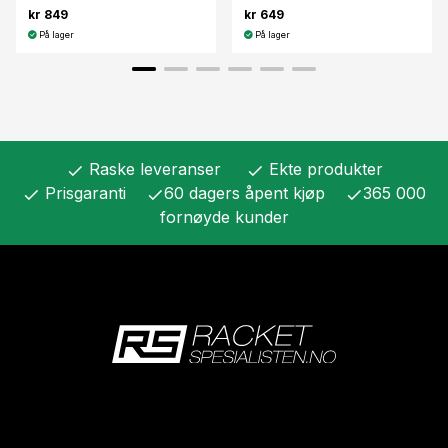
kr 849
kr 649
På lager
På lager
Raske leveranser
Ekte produkter
check
check
Prisgaranti
60 dagers åpent kjøp
365 000
check
check
check
fornøyde kunder