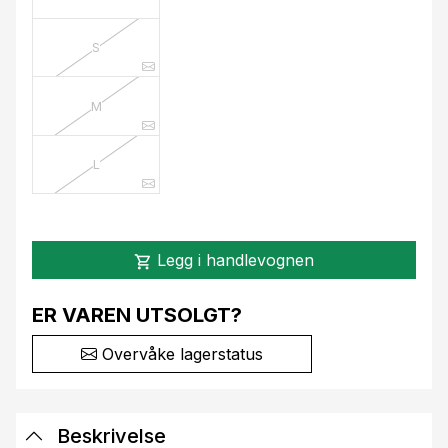
S
M
L
Legg i handlevognen
shopping_cart
ER VAREN UTSOLGT?
Overvåke lagerstatus
Beskrivelse