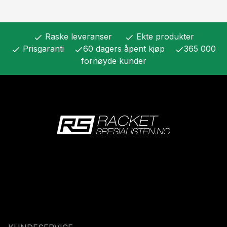
Raske leveranser
Ekte produkter
check
check
Prisgaranti
60 dagers åpent kjøp
365 000
check
check
check
fornøyde kunder