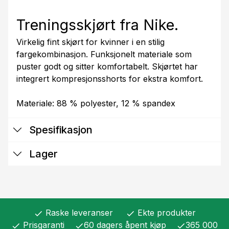
Treningsskjørt fra Nike.
Virkelig fint skjørt for kvinner i en stilig
fargekombinasjon. Funksjonelt materiale som
puster godt og sitter komfortabelt. Skjørtet har
integrert kompresjonsshorts for ekstra komfort.
Materiale: 88 % polyester, 12 % spandex
Spesifikasjon
Lager
Raske leveranser
Ekte produkter
check
check
Prisgaranti
60 dagers åpent kjøp
365 000
check
check
check