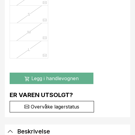
S
M
L
Legg i handlevognen
shopping_cart
ER VAREN UTSOLGT?
Overvåke lagerstatus
Beskrivelse