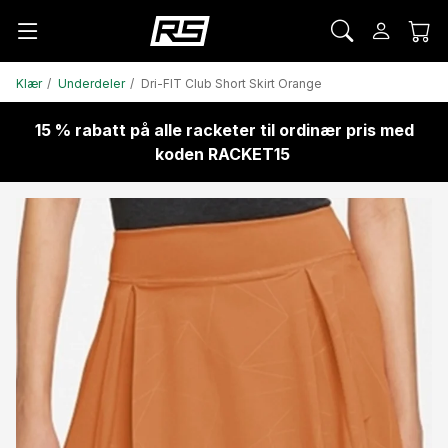
Klær
Underdeler
Dri-FIT Club Short Skirt Orange
15 % rabatt på alle racketer til ordinær pris med
koden RACKET15