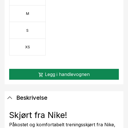
M
S
XS
Legg i handlevognen
shopping_cart
Beskrivelse
Skjørt fra Nike!
Påkostet og komfortabelt treningsskjørt fra Nike,