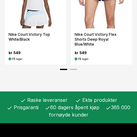
Nike Court Victory Top
Nike Court Victory Flex
White/Black
Shorts Deep Royal
Blue/White
kr 549
kr 549
På lager
På lager
Raske leveranser
Ekte produkter
check
check
Prisgaranti
60 dagers åpent kjøp
365 000
check
check
check
fornøyde kunder