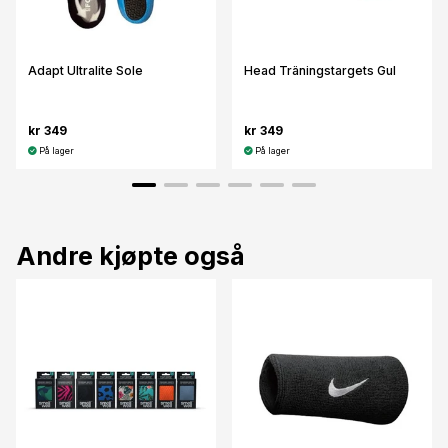
Adapt Ultralite Sole
Head Träningstargets Gul
kr 349
kr 349
På lager
På lager
Andre kjøpte også