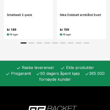
Smellwell 2-pack
Nike Dobbelt armbånd Svart
kr 149
kr 159
På lager
På lager
Raske leveranser
Ekte produkter
check
check
Prisgaranti
60 dagers åpent kjøp
365 000
check
check
check
fornøyde kunder