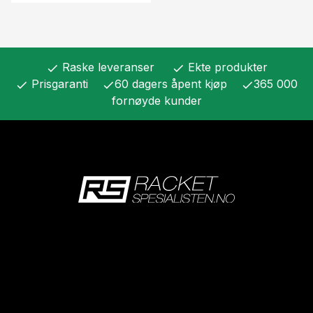
Raske leveranser
Ekte produkter
check
check
Prisgaranti
60 dagers åpent kjøp
365 000
check
check
check
fornøyde kunder