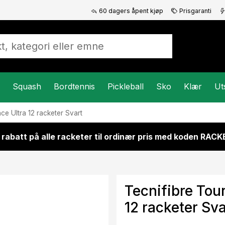
60 dagers åpent kjøp
Prisgaranti
Squash
Bordtennis
Pickleball
Sko
Klær
Ut
ce Ultra 12 racketer Svart
 rabatt på alle racketer til ordinær pris med koden RAC
Tecnifibre Tou
12 racketer Sva