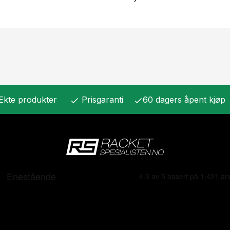
Ekte produkter
Prisgaranti
60 dagers åpent kjøp
check
check