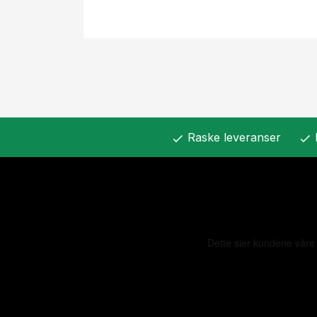
Raske leveranser
check
check