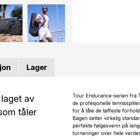
jon
Lager
Tour Endurance-serien fra T
 laget av
de profesjonelle tennisspill
 som tåler
for å tåle de tøffeste forhol
Bagen setter virkelig standa
perfekte følgesvenn på lange 
turneringer over hele verde