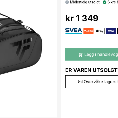
Midlertidig utsolgt
Sikre 
kr 1 349
Legg i handlevo
shopping_cart
ER VAREN UTSOLGT
Overvåke lagerst