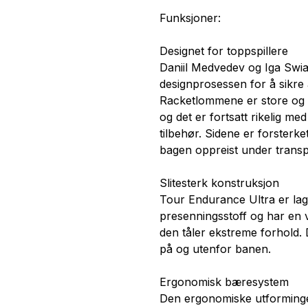
Funksjoner:
Designet for toppspillere
Daniil Medvedev og Iga Swiat
designprosessen for å sikre 
Racketlommene er store og h
og det er fortsatt rikelig m
tilbehør. Sidene er forsterk
bagen oppreist under transp
Slitesterk konstruksjon
Tour Endurance Ultra er laget
presenningsstoff og har en 
den tåler ekstreme forhold. D
på og utenfor banen.
Ergonomisk bæresystem
Den ergonomiske utforminge