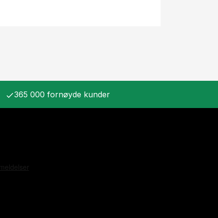
365 000 fornøyde kunder
check