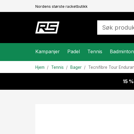
Nordens største racketbutikk
Kampanjer
Padel
Tennis
Badminton
Hjem
Tennis
Bager
Tecnifibre
Tour Enduran
15 %