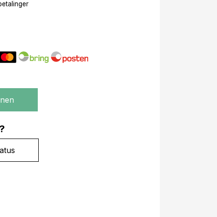
betalinger
gnen
?
atus