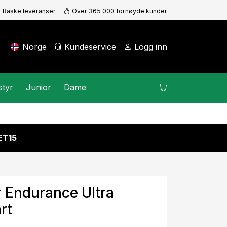
Raske leveranser
Over 365 000 fornøyde kunder
Norge
Kundeservice
Logg inn
styr
Junior
Dame
KET15
r Endurance Ultra
rt