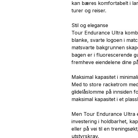
kan bæres komfortabelt i lan
turer og reiser.
Stil og eleganse
Tour Endurance Ultra kombi
blanke, svarte logoen i mat
matsvarte bakgrunnen skaper
bagen er i fluorescerende gu
fremheve eiendelene dine p
Maksimal kapasitet i minimali
Med to store racketrom med 
glidelåslomme på innsiden fo
maksimal kapasitet i et plas
Men Tour Endurance Ultra e
investering i holdbarhet, kap
eller på vei til en treningsøk
utstyrskrav.