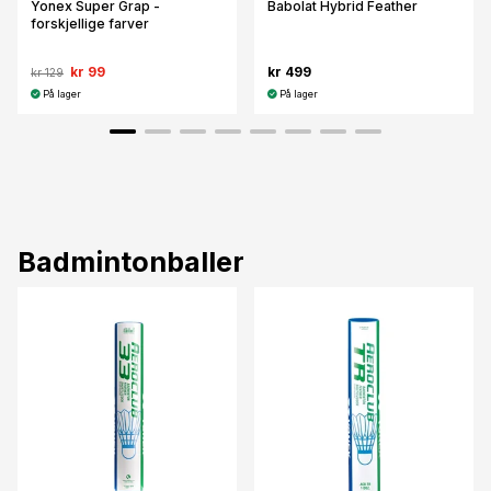
Yonex Super Grap -
Babolat Hybrid Feather
forskjellige farver
kr 99
kr 499
kr 129
På lager
På lager
Badmintonballer