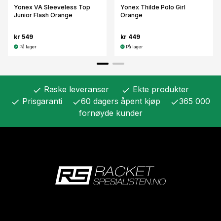
Yonex VA Sleeveless Top
Yonex Thilde Polo Girl
Junior Flash Orange
Orange
kr 549
kr 449
På lager
På lager
Raske leveranser
Ekte produkter
check
check
Prisgaranti
60 dagers åpent kjøp
365 000
check
check
check
fornøyde kunder