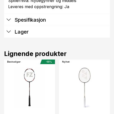
Spillernivå: Nybegynner og middels
Spesifikasjon
Lager
Lignende produkter
Bestselger
-55%
Nyhet