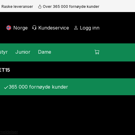
Raske leveranser
Over 365 000 fornøyde kunder
Norge
Kundeservice
Logg inn
styr
Junior
Dame
KET15
365 000 fornøyde kunder
check