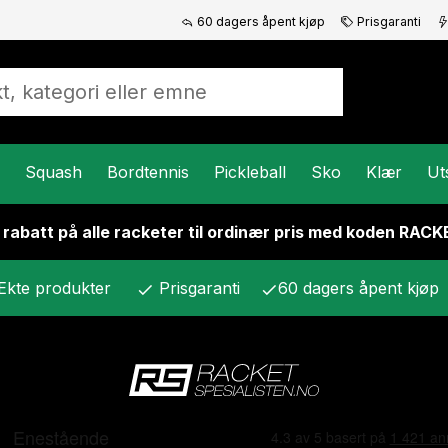
60 dagers åpent kjøp
Prisgaranti
Squash
Bordtennis
Pickleball
Sko
Klær
Ut
 rabatt på alle racketer til ordinær pris med koden RAC
Ekte produkter
Prisgaranti
60 dagers åpent kjøp
check
check