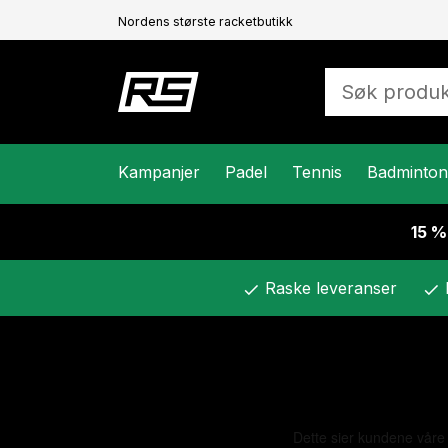
Nordens største racketbutikk
Kampanjer
Padel
Tennis
Badminton
15 %
Raske leveranser
check
check