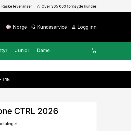
Raske leveranser
Over 365 000 fornøyde kunder
Norge
Kundeservice
Logg inn
styr
Junior
Dame
KET15
one CTRL 2026
betalinger