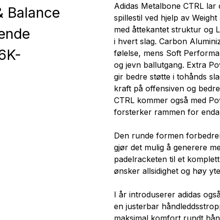
Adidas Metalbone CTRL lar de
& Balance
spillestil ved hjelp av Weig
med åttekantet struktur og L
tende
i hvert slag. Carbon Alumini
6K-
følelse, mens Soft Perform
og jevn ballutgang. Extra Po
gir bedre støtte i tohånds s
kraft på offensiven og bedr
CTRL kommer også med Pow
forsterker rammen for enda 
Den runde formen forbedrer
gjør det mulig å generere m
padelracketen til et komplet
ønsker allsidighet og høy yt
I år introduserer adidas og
en justerbar håndleddsstrop
maksimal komfort rundt hån