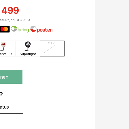
3 499
reduksjon: kr 4 390
CTRL
erve EDT
Superlight
gnen
?
atus