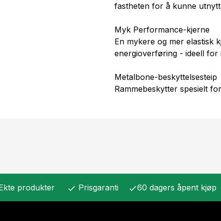
fastheten for å kunne utnytt
Myk Performance-kjerne
En mykere og mer elastisk kj
energioverføring - ideell for i
Metalbone-beskyttelsesteip
Rammebeskytter spesielt for
Ekte produkter
Prisgaranti
60 dagers åpent kjøp
check
check