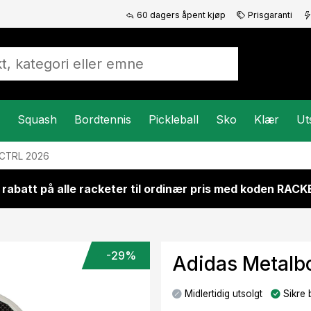
60 dagers åpent kjøp
Prisgaranti
Squash
Bordtennis
Pickleball
Sko
Klær
Ut
 CTRL 2026
 rabatt på alle racketer til ordinær pris med koden RAC
-29%
Adidas Metalb
Midlertidig utsolgt
Sikre 