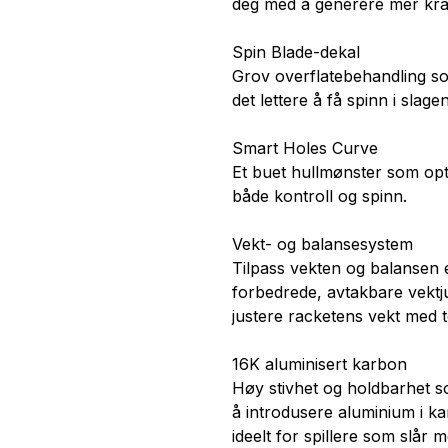
deg med å generere mer kraf
Spin Blade-dekal
Grov overflatebehandling so
det lettere å få spinn i slage
Smart Holes Curve
Et buet hullmønster som opt
både kontroll og spinn.
Vekt- og balansesystem
Tilpass vekten og balansen 
forbedrede, avtakbare vektj
justere racketens vekt med to
16K aluminisert karbon
Høy stivhet og holdbarhet s
å introdusere aluminium i ka
ideelt for spillere som slår