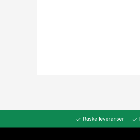
Raske leveranser
check
check