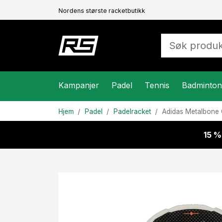
Nordens største racketbutikk
Kampanjer
Padel
Tennis
Badminton
Hjem
Padel
Padelracket
Adidas
Metalbone
15 %