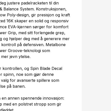
g justere padelracketen til din
ht & Balance System. Konstruksjonen,
ow Poly-design, gir presisjon og kraft
zed 16K skaper en solid og responsiv
ance EVA-kjernen sørger for komfort
wer Grip, med sitt forlengede grep,
lag og hjelper deg med å generere mer
e kontroll på defensiven. Metalbone
er Groove-teknologi som
mer jevn ytelse.
 kontrollen, og Spin Blade Decal
er spinn, noe som gjør denne
t valg for avanserte spillere som
else på banen.
så en annen spennende innovasjon:
p med en polstret stropp som gir
dleddet.