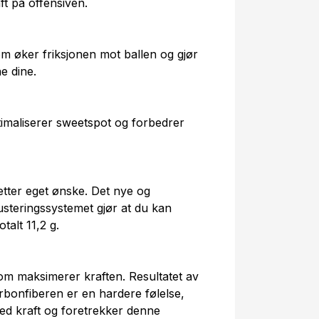
t på offensiven.
m øker friksjonen mot ballen og gjør
ne dine.
imaliserer sweetspot og forbedrer
etter eget ønske. Det nye og
usteringssystemet gjør at du kan
talt 11,2 g.
om maksimerer kraften. Resultatet av
rbonfiberen er en hardere følelse,
 med kraft og foretrekker denne