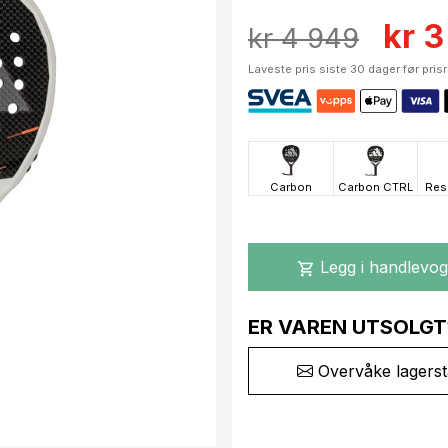
kr 
kr 4 949
Laveste pris siste 30 dager før pris
Carbon
Carbon CTRL
Res
Legg i handlevo
shopping_cart
ER VAREN UTSOLGT
Overvåke lagerst