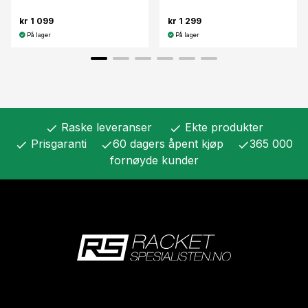
kr 1 099
kr 1 299
På lager
På lager
Raske leveranser
Ekte produkter
check
check
Prisgaranti
60 dagers åpent kjøp
365 000
check
check
check
fornøyde kunder