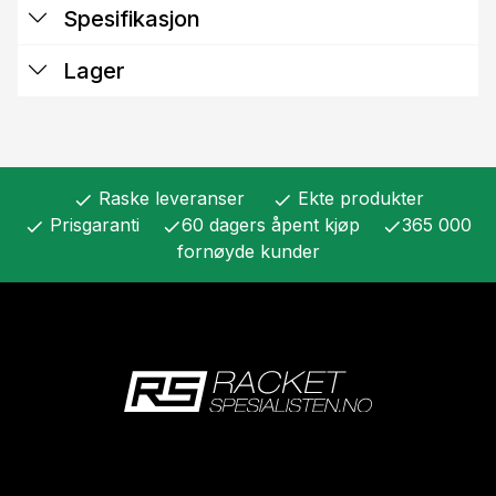
Spesifikasjon
Lager
Raske leveranser
Ekte produkter
check
check
Prisgaranti
60 dagers åpent kjøp
365 000
check
check
check
fornøyde kunder