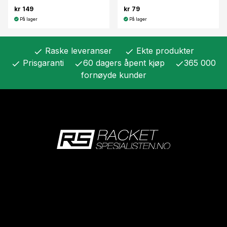
kr 149
kr 79
På lager
På lager
Raske leveranser
Ekte produkter
check
check
Prisgaranti
60 dagers åpent kjøp
365 000
check
check
check
fornøyde kunder