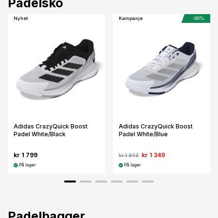
Padelsko
Nyhet
Kampanje
-30%
Adidas CrazyQuick Boost
Adidas CrazyQuick Boost
Padel White/Black
Padel White/Blue
kr 1 799
kr 1 349
kr 1 949
På lager
På lager
Padelbagger