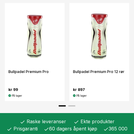
Bullpadel Premium Pro
Bullpadel Premium Pro 12 rør
kr 99
kr 897
På lager
På lager
Raske leveranser
Ekte produkter
check
check
Prisgaranti
60 dagers åpent kjøp
365 000
check
check
check