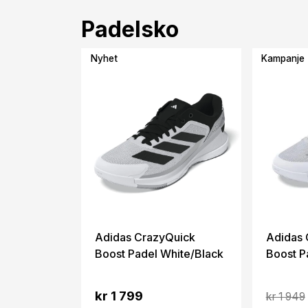
Padelsko
Nyhet
Kampanje
Adidas CrazyQuick
Adidas 
Boost Padel White/Black
Boost P
kr 1 799
kr 1 949