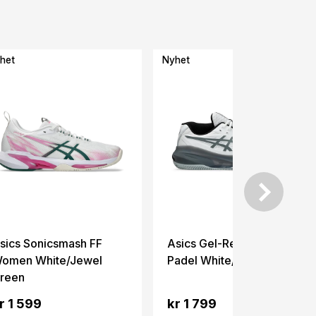
het
Nyhet
sics Sonicsmash FF
Asics Gel-Resolution X
omen White/Jewel
Padel White/Steel Grey
reen
r 1 599
kr 1 799