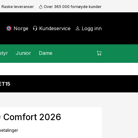
Raske leveranser
Over 365 000 fornøyde kunder
Norge
Kundeservice
Logg inn
styr
Junior
Dame
KET15
O Comfort 2026
betalinger