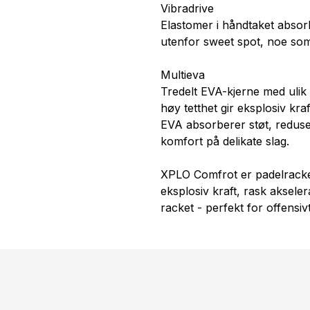
Vibradrive
Elastomer i håndtaket absorb
utenfor sweet spot, noe som
Multieva
Tredelt EVA-kjerne med ulik 
høy tetthet gir eksplosiv kra
EVA absorberer støt, reduse
komfort på delikate slag.
XPLO Comfrot er padelracke
eksplosiv kraft, rask aksel
racket - perfekt for offensiv