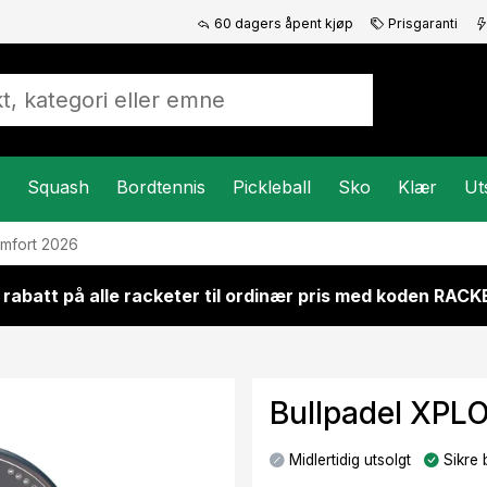
60 dagers åpent kjøp
Prisgaranti
Squash
Bordtennis
Pickleball
Sko
Klær
Ut
mfort 2026
 rabatt på alle racketer til ordinær pris med koden RAC
Bullpadel XPL
Midlertidig utsolgt
Sikre 