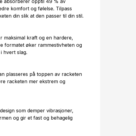
e absorberer opptil 49 % av
dre komfort og følelse. Tilpass
en din slik at den passer til din stil.
or maksimal kraft og en hardere,
ive formatet øker rammestivheten og
i hvert slag.
kan plasseres på toppen av racketen
jøre racketen mer ekstrem og
 design som demper vibrasjoner,
men og gir et fast og behagelig