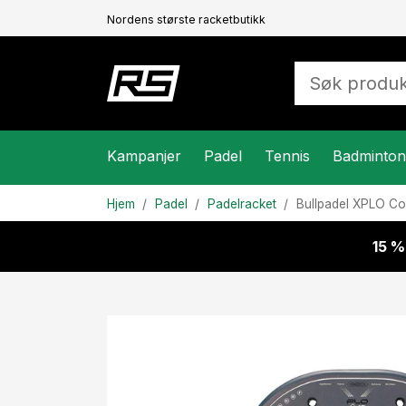
Nordens største racketbutikk
Kampanjer
Padel
Tennis
Badminton
Hjem
Padel
Padelracket
Bullpadel
XPLO Co
15 %