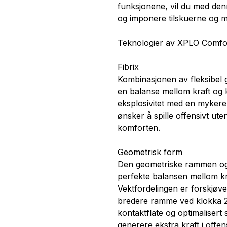
funksjonene, vil du med den
og imponere tilskuerne og m
Teknologier av XPLO Comfo
Fibrix
Kombinasjonen av fleksibel g
en balanse mellom kraft og
eksplosivitet med en mykere 
ønsker å spille offensivt u
komforten.
Geometrisk form
Den geometriske rammen og 
perfekte balansen mellom kraf
Vektfordelingen er forskjøv
bredere ramme ved klokka 2 
kontaktflate og optimalisert s
generere ekstra kraft i offen