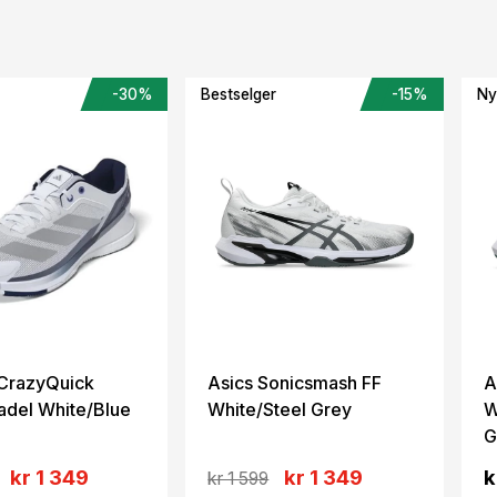
-30%
Bestselger
-15%
Ny
CrazyQuick
Asics Sonicsmash FF
A
adel White/Blue
White/Steel Grey
W
G
kr 1 349
kr 1 349
k
kr 1 599