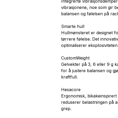
Integrerte vibrasjonsdemper
vibrasjonene, noe som gir be
balansen og følelsen på racket
Smarte hull
Hullmønsteret er designet f
tørrere følelse. Det innovat
optimaliserer eksplosiviteten 
CustomWeight
Gelvekter på 3, 6 eller 9 g 
for å justere balansen og g
kraftfull.
Hesacore
Ergonomisk, bikakeinspirert
reduserer belastningen på ar
grep.