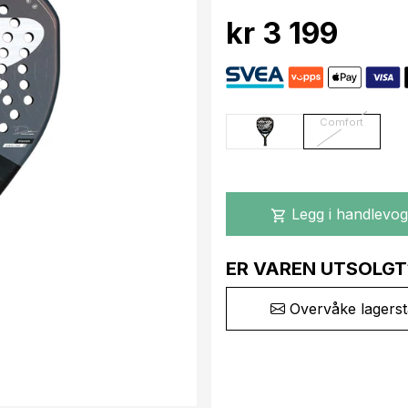
kr 3 199
Comfort
Legg i handlevo
shopping_cart
ER VAREN UTSOLGT
Overvåke lagerst