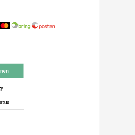
gnen
?
atus