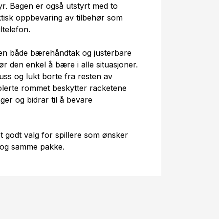
yr. Bagen er også utstyrt med to
tisk oppbevaring av tilbehør som
ltelefon.
gen både bærehåndtak og justerbare
r den enkel å bære i alle situasjoner.
ss og lukt borte fra resten av
olerte rommet beskytter racketene
er og bidrar til å bevare
 godt valg for spillere som ønsker
én og samme pakke.