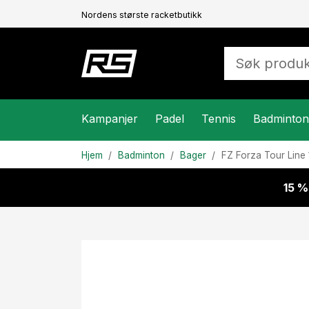
Nordens største racketbutikk
Kampanjer
Padel
Tennis
Badminton
Hjem
Badminton
Bager
FZ Forza
Tour Line
15 %