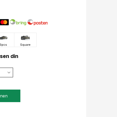
6pcs
Square
lsen din
gnen