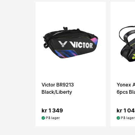
Victor BR9213
Yonex A
Black/Liberty
6pcs Bl
kr 1 349
kr 1 0
På lager
På lager