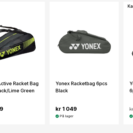
Ka
ctive Racket Bag
Yonex Racketbag 6pcs
Y
ack/Lime Green
Black
6
49
kr 1 049
k
På lager