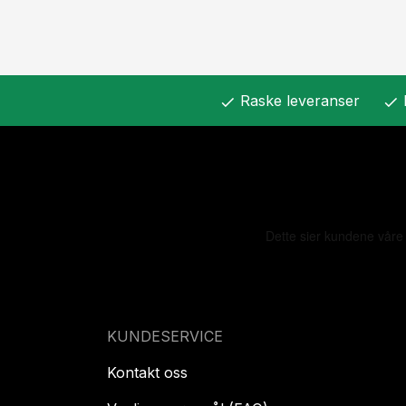
Raske leveranser
check
check
KUNDESERVICE
Kontakt oss