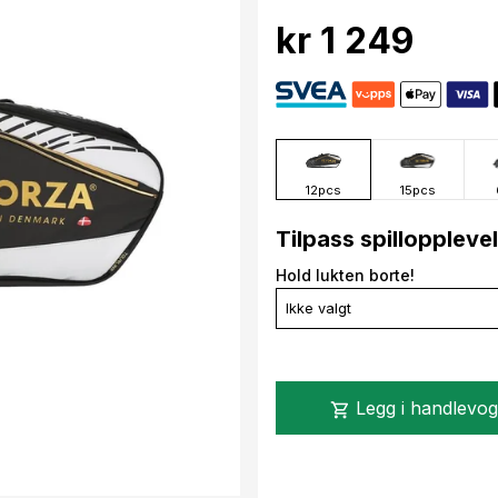
kr 1 249
12pcs
15pcs
Tilpass spilloppleve
Hold lukten borte!
Ikke valgt
Legg i handlevo
shopping_cart