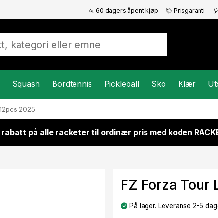
60 dagers åpent kjøp
Prisgaranti
Squash
Bordtennis
Pickleball
Sko
Klær
Ut
 12pcs 2025
 rabatt på alle racketer til ordinær pris med koden RAC
FZ Forza Tour 
På lager. Leveranse 2-5 dage