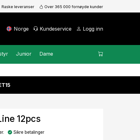
Raske leveranser
Over 365 000 fornøyde kunder
Norge
Kundeservice
Logg inn
styr
Junior
Dame
KET15
Line 12pcs
r.
Sikre betalinger