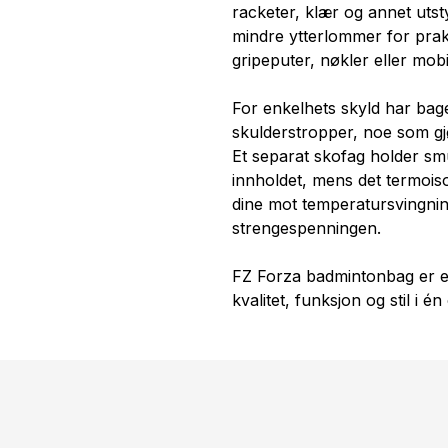
racketer, klær og annet utst
mindre ytterlommer for prak
gripeputer, nøkler eller mobi
For enkelhets skyld har ba
skulderstropper, noe som gjø
Et separat skofag holder smu
innholdet, mens det termois
dine mot temperatursvingning
strengespenningen.
FZ Forza badmintonbag er et
kvalitet, funksjon og stil i 