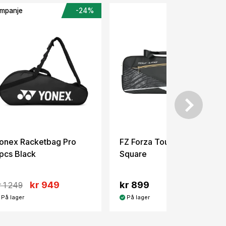
mpanje
-24%
onex Racketbag Pro
FZ Forza Tour Line
pcs Black
Square
kr 949
kr 899
r 1 249
På lager
På lager