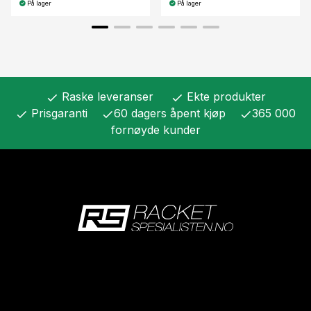
På lager
På lager
Raske leveranser
Ekte produkter
check
check
Prisgaranti
60 dagers åpent kjøp
365 000
check
check
check
fornøyde kunder