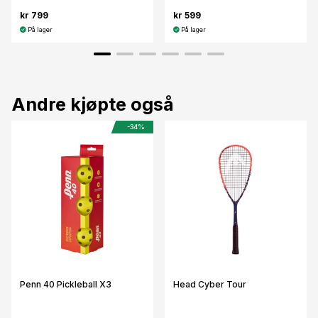
kr 799
kr 599
På lager
På lager
Andre kjøpte også
-34%
Penn 40 Pickleball X3
Head Cyber Tour