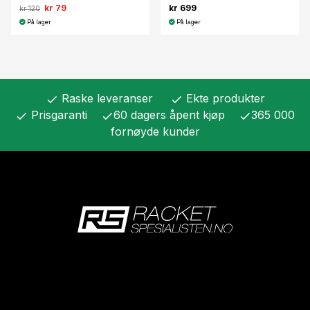
kr 79
kr 699
kr 120
På lager
På lager
Raske leveranser
Ekte produkter
check
check
Prisgaranti
60 dagers åpent kjøp
365 000
check
check
check
fornøyde kunder