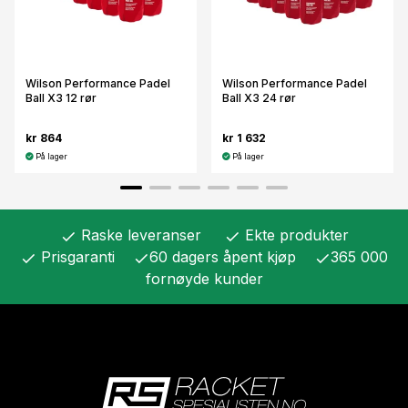
Wilson Performance Padel
Wilson Performance Padel
Ball X3 12 rør
Ball X3 24 rør
kr 864
kr 1 632
På lager
På lager
Raske leveranser
Ekte produkter
check
check
Prisgaranti
60 dagers åpent kjøp
365 000
check
check
check
fornøyde kunder