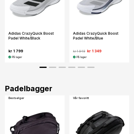
Adidas CrazyQuick Boost
Adidas CrazyQuick Boost
Padel White/Black
Padel White/Blue
kr 1 799
kr 1 349
kr 1 949
På lager
På lager
Padelbagger
Bestselger
Vår favoritt