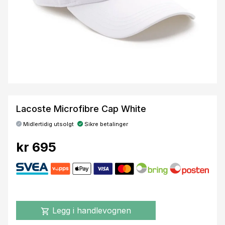
Lacoste Microfibre Cap White
Midlertidig utsolgt
Sikre betalinger
kr 695
Legg i handlevognen
shopping_cart