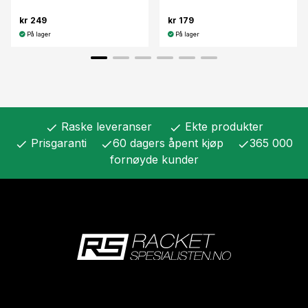
kr 249
kr 179
På lager
På lager
Raske leveranser
Ekte produkter
check
check
Prisgaranti
60 dagers åpent kjøp
365 000
check
check
check
fornøyde kunder