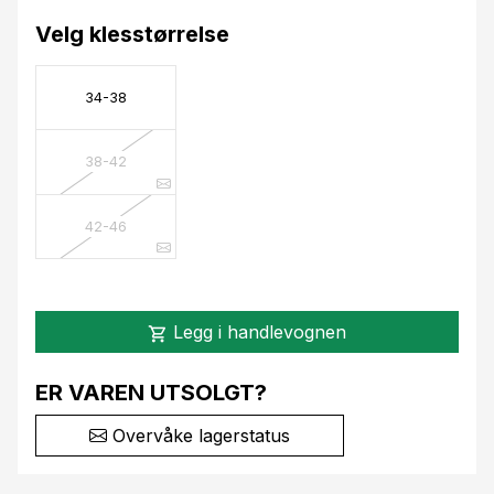
Velg klesstørrelse
34-38
38-42
42-46
Legg i handlevognen
shopping_cart
ER VAREN UTSOLGT?
Overvåke lagerstatus