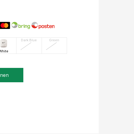
Dark Blue
Green
White
gnen