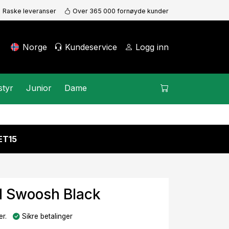
Raske leveranser
Over 365 000 fornøyde kunder
Norge
Kundeservice
Logg inn
styr
Junior
Dame
KET15
d Swoosh Black
r.
Sikre betalinger