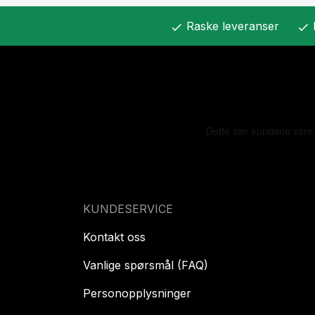
Raske leveranser
check
check
KUNDESERVICE
Kontakt oss
Vanlige spørsmål (FAQ)
Personopplysninger