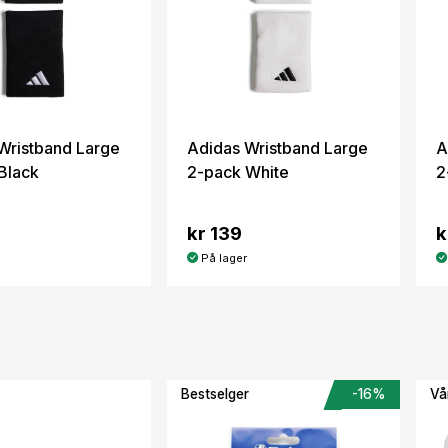
Wristband Large
Adidas Wristband Large
A
Black
2-pack White
2
kr 139
k
På lager
Bestselger
-16%
Vår