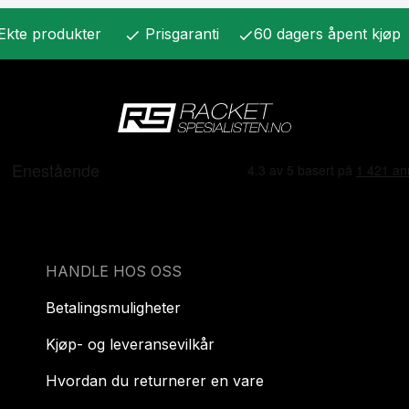
Ekte produkter
Prisgaranti
60 dagers åpent kjøp
check
check
HANDLE HOS OSS
Betalingsmuligheter
Kjøp- og leveransevilkår
Hvordan du returnerer en vare