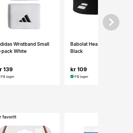
didas Wristband Small
Babolat Headband Logo
-pack White
Black
r 139
kr 109
På lager
På lager
 favoritt
-23%