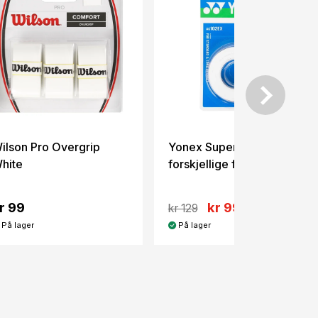
ilson Pro Overgrip
Yonex Super Grap -
hite
forskjellige farver
r 99
kr 99
kr 129
På lager
På lager