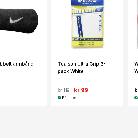
bbelt armbånd
Toalson Ultra Grip 3-
W
pack White
W
kr 99
k
kr 119
På lager