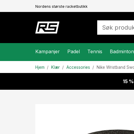
Nordens største racketbutikk
Kampanjer
Padel
Tennis
Badminton
Hjem
Klær
Accessories
Nike
Wristband Sw
15 %