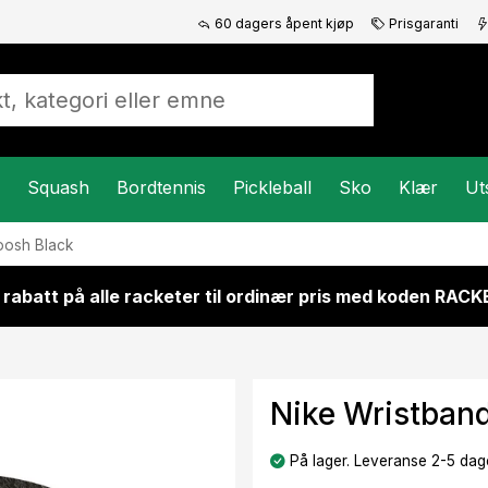
60 dagers åpent kjøp
Prisgaranti
Squash
Bordtennis
Pickleball
Sko
Klær
Ut
oosh Black
 rabatt på alle racketer til ordinær pris med koden RAC
Nike Wristban
På lager. Leveranse 2-5 dage