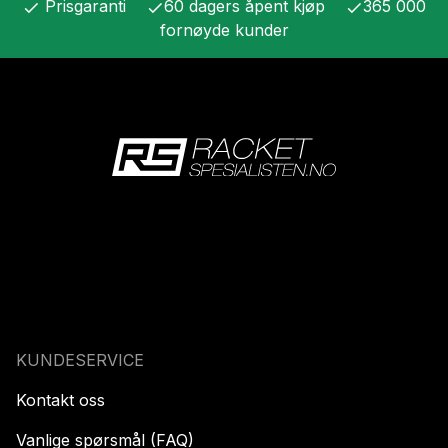
Prisgaranti
60 dagers åpent kjøp
365 000
check
check
check
fornøyde kunder
KUNDESERVICE
Kontakt oss
Vanlige spørsmål (FAQ)