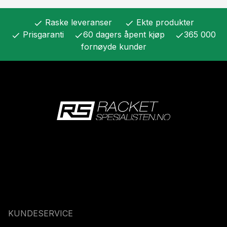
Raske leveranser
Ekte produkter
check
check
Prisgaranti
60 dagers åpent kjøp
365 000
check
check
check
fornøyde kunder
KUNDESERVICE