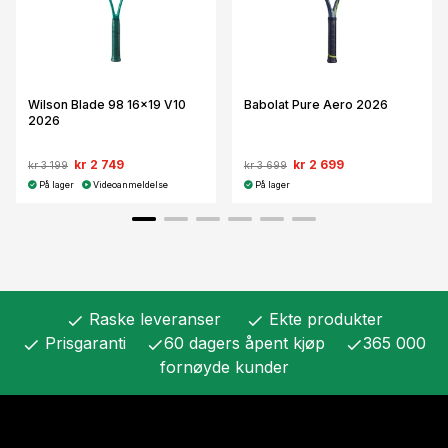
Wilson Blade 98 16x19 V10
Babolat Pure Aero 2026
2026
kr 2 749
kr 2 699
kr 3 199
kr 3 699
På lager
Videoanmeldelse
På lager
Raske leveranser
Ekte produkter
check
check
Prisgaranti
60 dagers åpent kjøp
365 000
check
check
check
fornøyde kunder