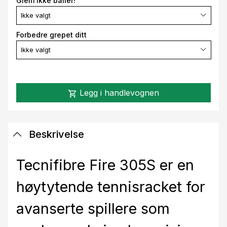
Glem ikke baller!
Ikke valgt
Forbedre grepet ditt
Ikke valgt
Legg i handlevognen
shopping_cart
Beskrivelse
Tecnifibre Fire 305S er en
høytytende tennisracket for
avanserte spillere som