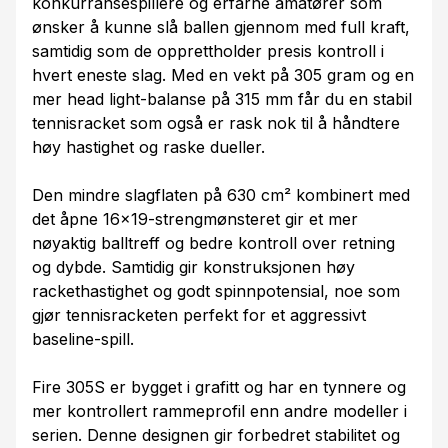
konkurransespillere og erfarne amatører som
ønsker å kunne slå ballen gjennom med full kraft,
samtidig som de opprettholder presis kontroll i
hvert eneste slag. Med en vekt på 305 gram og en
mer head light-balanse på 315 mm får du en stabil
tennisracket som også er rask nok til å håndtere
høy hastighet og raske dueller.
Den mindre slagflaten på 630 cm² kombinert med
det åpne 16x19-strengmønsteret gir et mer
nøyaktig balltreff og bedre kontroll over retning
og dybde. Samtidig gir konstruksjonen høy
rackethastighet og godt spinnpotensial, noe som
gjør tennisracketen perfekt for et aggressivt
baseline-spill.
Fire 305S er bygget i grafitt og har en tynnere og
mer kontrollert rammeprofil enn andre modeller i
serien. Denne designen gir forbedret stabilitet og