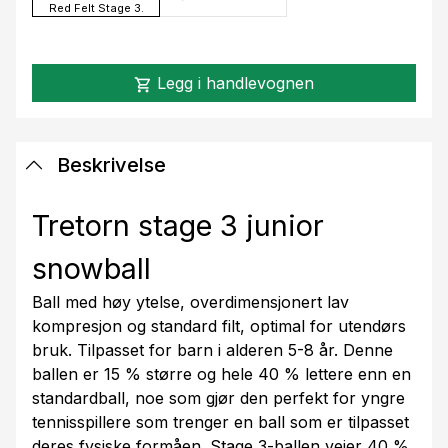
Red Felt Stage 3.
Legg i handlevognen
shopping_cart
Beskrivelse
Tretorn stage 3 junior
snowball
Ball med høy ytelse, overdimensjonert lav
kompresjon og standard filt, optimal for utendørs
bruk. Tilpasset for barn i alderen 5-8 år. Denne
ballen er 15 % større og hele 40 % lettere enn en
standardball, noe som gjør den perfekt for yngre
tennisspillere som trenger en ball som er tilpasset
deres fysiske formåen. Stage 3-ballen veier 40 %