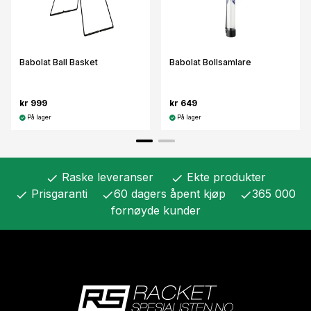
Babolat Ball Basket
Babolat Bollsamlare
kr 999
kr 649
På lager
På lager
Raske leveranser
Ekte produkter
check
check
Prisgaranti
60 dagers åpent kjøp
365 000
check
check
check
fornøyde kunder