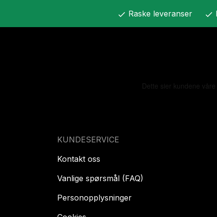
Raske leveranser
check
check
KUNDESERVICE
Kontakt oss
Vanlige spørsmål (FAQ)
Personopplysninger
Cookies