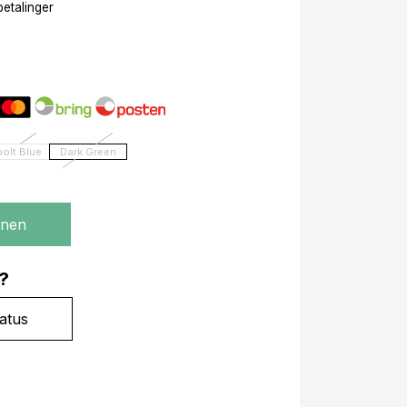
betalinger
olt Blue
Dark Green
gnen
?
atus