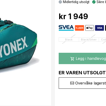
Midlertidig utsolgt
Sikre 
kr 1 949
Black
Black/Silver
Cob
Legg i handlevo
shopping_cart
ER VAREN UTSOLGT
Overvåke lagerst