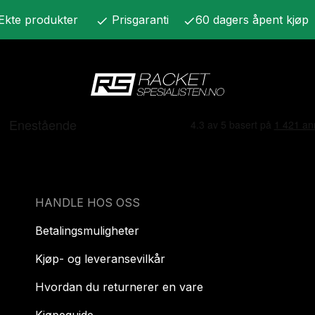
Ekte produkter
Prisgaranti
60 dagers åpent kjøp
check
check
HANDLE HOS OSS
Betalingsmuligheter
Kjøp- og leveransevilkår
Hvordan du returnerer en vare
Kjøpeguide