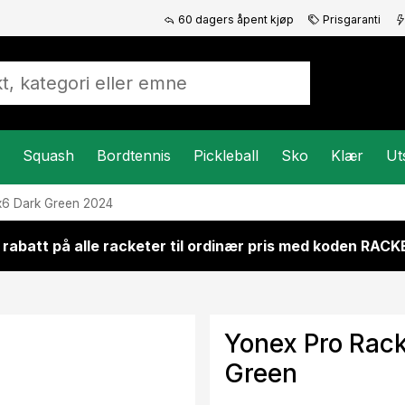
60 dagers åpent kjøp
Prisgaranti
Squash
Bordtennis
Pickleball
Sko
Klær
Ut
x6 Dark Green 2024
 rabatt på alle racketer til ordinær pris med koden RAC
Yonex Pro Rack
Green