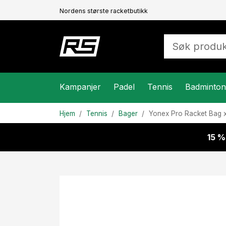
Nordens største racketbutikk
Kampanjer
Padel
Tennis
Badminton
Hjem
Tennis
Bager
Yonex
Pro Racket Bag 
15 %