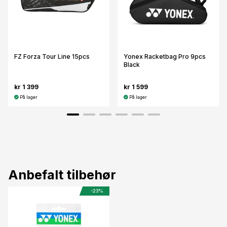
FZ Forza Tour Line 15pcs
Yonex Racketbag Pro 9pcs
Black
kr 1 399
kr 1 599
På lager
På lager
Anbefalt tilbehør
-23%