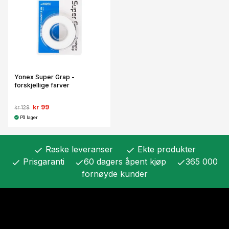
Yonex Super Grap -
forskjellige farver
kr 99
kr 129
På lager
Raske leveranser
Ekte produkter
check
check
Prisgaranti
60 dagers åpent kjøp
365 000
check
check
check
fornøyde kunder