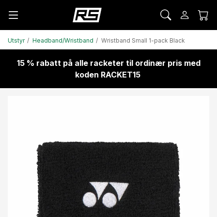
Utstyr
Headband/Wristband
Wristband Small 1-pack Black
15 % rabatt på alle racketer til ordinær pris med
koden RACKET15