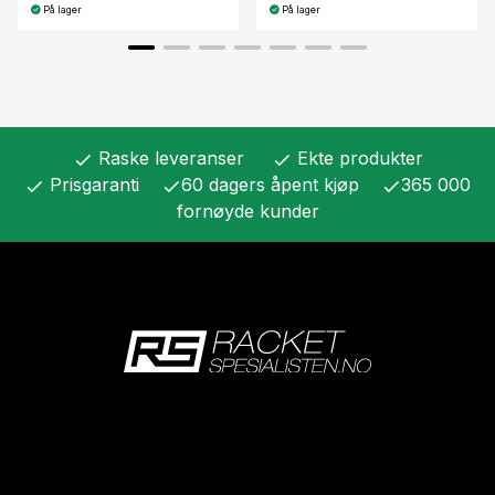
På lager
På lager
Raske leveranser
Ekte produkter
check
check
Prisgaranti
60 dagers åpent kjøp
365 000
check
check
check
fornøyde kunder