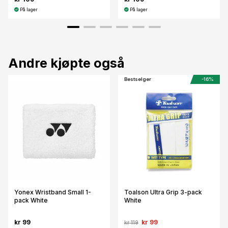
På lager
På lager
Andre kjøpte også
Bestselger
-16%
Yonex Wristband Small 1-
Toalson Ultra Grip 3-pack
pack White
White
kr 99
kr 99
kr 119