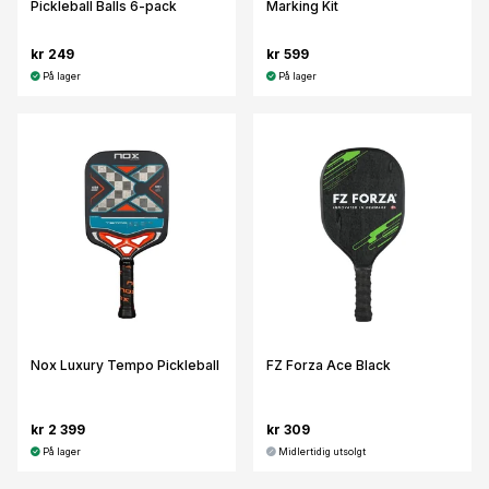
Pickleball Balls 6-pack
Marking Kit
kr 249
kr 599
På lager
På lager
Nox Luxury Tempo Pickleball
FZ Forza Ace Black
kr 2 399
kr 309
På lager
Midlertidig utsolgt