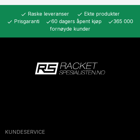
Raske leveranser
Ekte produkter
check
check
Prisgaranti
60 dagers åpent kjøp
365 000
check
check
check
fornøyde kunder
KUNDESERVICE